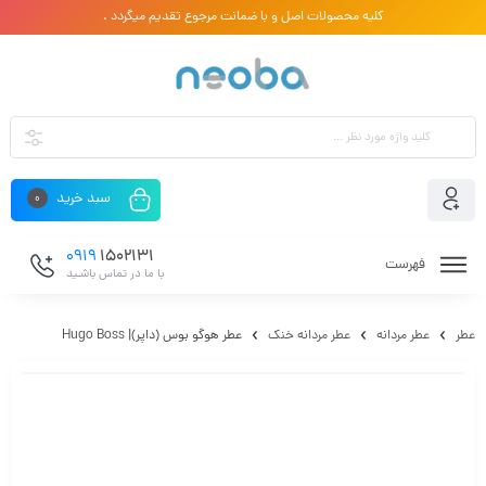
کلیه محصولات اصل و با ضمانت مرجوع تقدیم میگردد .
سبد خرید
0
0919
1502131
فهرست
با ما در تماس باشـید
عطر
عطر مردانه
عطر مردانه خنک
عطر هوگو بوس (داپر)| Hugo Boss