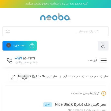
کلیه محصولات اصل و با ضمانت مرجوع تقدیم میگردد .
سبد خرید
0
0919
1502131
فهرست
با ما در تماس باشـید
عطر
عطر مردانه
عطر مردانه گرم
عطر نایس بلک (داپر)| Nice Black
گزارش نادرستی مشخصات
عطر نایس بلک (داپر)| Nice Black
اصل
عطر نایس بلک | Nice Black