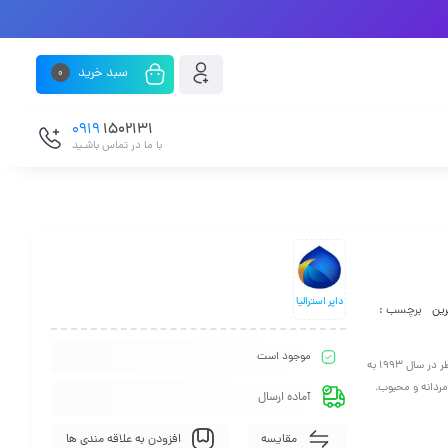
سبد خرید
0
0919
1502131
با ما در تماس باشـید
داپر استرالیا
رین
برچسب :
موجود است
عطری است با رایحه شیرین. این عطر در سال 1993 به
دانه و محبوب.
آماده ارسال
مقایسه
افزودن به علاقه مندی ها