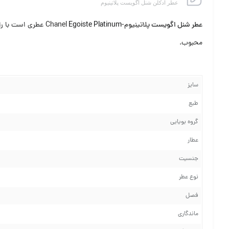
عطر ادکلن شنل اگویست پلاتینیوم
عطر شنل اگویست
پلاتینیوم-Chanel
Egoiste Platinum
عطری است با رایحه ش
محبوب.
سایز
طبع
گروه بویایی
عطار
جنسیت
نوع عطر
فصل
ماندگاری