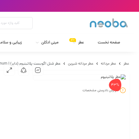
داغ
صفحه نخست
عطر
مینی ادکلن
زیبایی و سلام
عطر
عطر مردانه
عطر مردانه شیرین
عطر شنل اگویست پلاتینیوم (داپر) | Chanel Egoiste Platinum
43%
گزارش نادرستی مشخصات