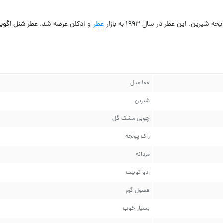
یرین. این عطر در سال 1993 به بازار
عطر
و ادکلن عرضه شد.
عطر شنل اگویست پلاتینیوم
۱۰۰ میل
شیرین
چوبی مشک گل
ژاک پولجه
مردانه
ادو تویلت
فصول گرم
بسیار خوب