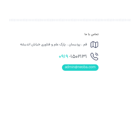
تماس با ما
قم ، پردیسان ، پارک علم و فناوری خیابان اندیشه
0919
-1502131
admin@neoba.com