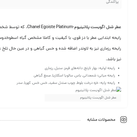
پراکندگی
عطر شنل اگویست پلاتینیوم-Chanel Egoiste Platinum
، که توسط شخصی بنام Jacques Polge خلق شد هر چند نامی از اگویست یدک می‌کشد اما از نظر رایحه و گ
رایحه ابتدایی عطر با دز قوی، با کیفیت و کاملا مشخص گیاه اسطوخدوس 
رایحه رزماری نیز به لاوندر اضافه شده و حس گیاهی و در عین حال تلخ
نیز باشد.
رایحه اولیه: بهار نارنج, دانه‌های قرمز, سنبل, رزماری
رایحه میانی
:
شمعدانی, یاس, سالویا اسکلاریا, صمغ گیاهی
رایحه پایه: خزه درخت بلوط, چوب صندل سفید, خس خس, کهربا, سدر
عطر شنل اگویست پلاتینیوم
محصولات مشابه