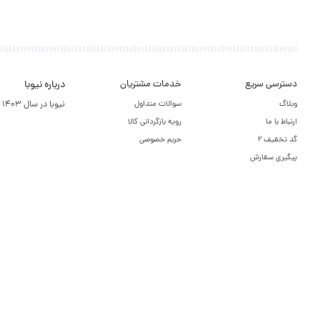
دسترسی سریع
خدمات مشتریان
درباره نیوبا
وبلاگ
سوالات متداول
نیوبا در سال 1403 برای خدمت در فروش تاسیس شد ، ما پشتیبانتان هستیم .
ارتباط با ما
رویه بازگردانی کالا
گد تخفیف 2
حریم خصوصی
پیگیری سفارش