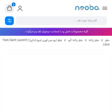
0
کلیه محصولات اصل و با ضمانت مرجوع تقدیم میگردد .
عطر
عطر زنانه
عطر زنانه گرم
عطر ایو سن لورن لیبره (داپر) | Yves Saint Laurent
Libre