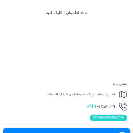
نماد اطمینان | کلیک کنید
تماس با ما
قم ، پردیسان ، پارک علم و فناوری خیابان اندیشه
0919
-1502131
admin@neoba.com