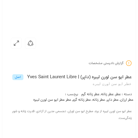
گزارش نادرستی مشخصات
عطر ایو سن لورن لیبره (داپر) | Yves Saint Laurent Libre
اصل
عطر ایو سن لورن لیبره
دسته :
عطر
,
عطر زنانه
,
عطر زنانه گرم
برچسب :
عطر ارزان
,
عطر داپر
,
عطر زنانه
,
عطر زنانه گرم
,
عطر عطر ایو سن لورن لیبره
عطر ایو سن لورن لیبره از برند مطرح ایو سن لوران، تجسمی مدرن از آزادی، قدرت زنانه و شور
زندگی‌ست.