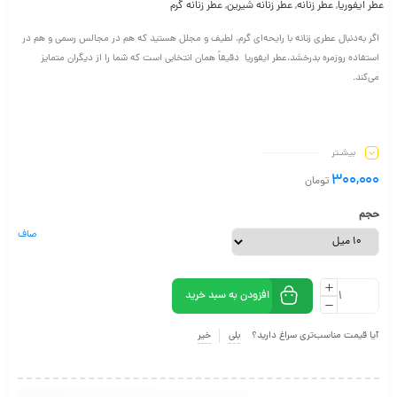
عطر ایفوریا
,
عطر زنانه
,
عطر زنانه شیرین
,
عطر زنانه گرم
اگر به‌دنبال عطری زنانه با رایحه‌ای گرم، لطیف و مجلل هستید که هم در مجالس رسمی و هم در
استفاده روزمره بدرخشد،عطر ایفوریا دقیقاً همان انتخابی است که شما را از دیگران متمایز
می‌کند.
بیشـتر
300,000
تومان
حجم
صاف
افزودن به سبد خرید
آیا قیمت مناسب‌تری سراغ دارید؟
بلی
خیر