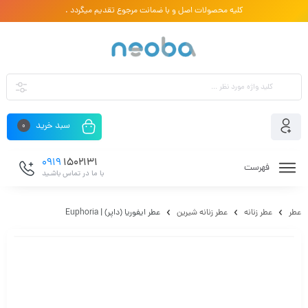
کلیه محصولات اصل و با ضمانت مرجوع تقدیم میگردد .
سبد خرید
0
0919
1502131
فهرست
با ما در تماس باشـید
عطر
عطر زنانه
عطر زنانه شیرین
عطر ایفوریا (داپر) | Euphoria